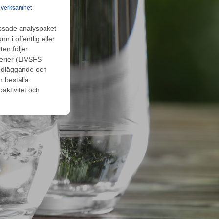
ig verksamhet
assade analyspaket
n i offentlig eller
en följer
terier (LIVSFS
undläggande och
n beställa
oaktivitet och