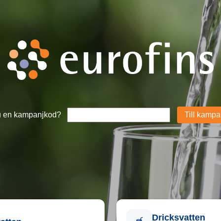
u en kampanjkod?
Dricksvatten