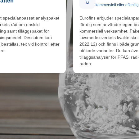
atten
kommersiell eller offentl
tt specialanpassat analyspaket
Eurofins erbjuder specialanp
rkets råd om enskild
för dig som använder egen brun
ing samt tilläggspaket för
kommersiell verksamhet. Paket
ingsmedel. Dessutom kan
Livsmedelsverkets kvalitetskri
eställas, tex vid kontroll efter
2022:12) och finns i både gr
örd.
utökade varianter. Du kan äve
tilläggsanalyser för PFAS, radi
radon.