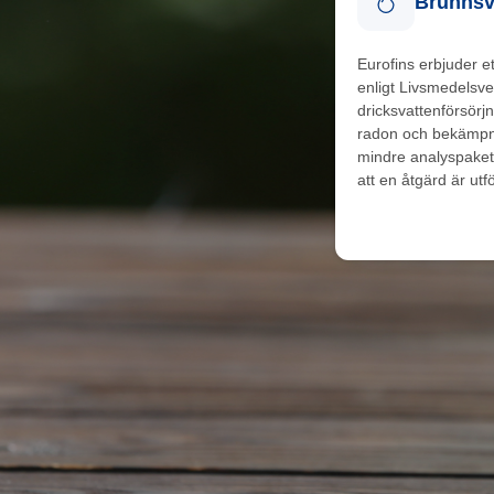
Brunnsv
Eurofins erbjuder e
enligt Livsmedelsve
dricksvattenförsörjn
radon och bekämpn
mindre analyspaket b
att en åtgärd är utf